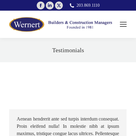
Facebook
Linkedin
X
203.869.1110
page
page
page
opens
opens
opens
in
in
in
new
new
new
window
window
window
Testimonials
You are here:
Aenean hendrerit ante sed turpis interdum consequat.
Proin eleifend nulla! In molestie nibh at ipsum
maximus, tristique congue lacus ultrices. Pellentesque