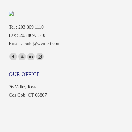
Tel : 203.869.1110
Fax : 203.869.1510
Email :
build@wernert.com
Find us on:
Facebook
X
Linkedin
Instagram
page
page
page
page
OUR OFFICE
opens
opens
opens
opens
in
in
in
in
76 Valley Road
new
new
new
new
Cos Cob, CT 06807
window
window
window
window